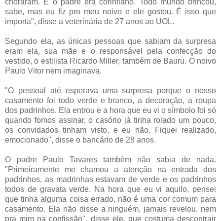
choraram. E o padre era corintiano. Todo mundo brincou,
sabe, mas eu fiz pro meu noivo e ele gostou. É isso que
importa", disse a veterinária de 27 anos ao UOL.
Segundo ela, as únicas pessoas que sabiam da surpresa
eram ela, sua mãe e o responsável pela confecção do
vestido, o estilista Ricardo Miller, também de Bauru. O noivo
Paulo Vitor nem imaginava.
"O pessoal até esperava uma surpresa porque o nosso
casamento foi todo verde e branco, a decoração, a roupa
dos padrinhos. Ela entrou e a hora que eu vi o símbolo foi só
quando fomos assinar, o casório já tinha rolado um pouco,
os convidados tinham visto, e eu não. Fiquei realizado,
emocionado", disse o bancário de 28 anos.
O padre Paulo Tavares também não sabia de nada.
"Primeiramente me chamou a atenção na entrada dos
padrinhos, as madrinhas estavam de verde e os padrinhos
todos de gravata verde. Na hora que eu vi aquilo, pensei
que tinha alguma coisa errado, não é uma cor comum para
casamento. Ela não disse a ninguém, jamais revelou, nem
pra mim na confissão", disse ele, que costuma descontrair