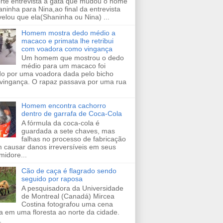
orte entrevista a gata que mudou o nome
ninha para Nina,ao final da entrevista
velou que ela(Shaninha ou Nina) ...
Homem mostra dedo médio a
macaco e primata lhe retribui
com voadora como vingança
Um homem que mostrou o dedo
médio para um macaco foi
ido por uma voadora dada pelo bicho
vingança. O rapaz passava por uma rua
Homem encontra cachorro
dentro de garrafa de Coca-Cola
A fórmula da coca-cola é
guardada a sete chaves, mas
falhas no processo de fabricação
 causar danos irreversíveis em seus
midore...
Cão de caça é flagrado sendo
seguido por raposa
A pesquisadora da Universidade
de Montreal (Canadá) Mircea
Costina fotografou uma cena
a em uma floresta ao norte da cidade.
.