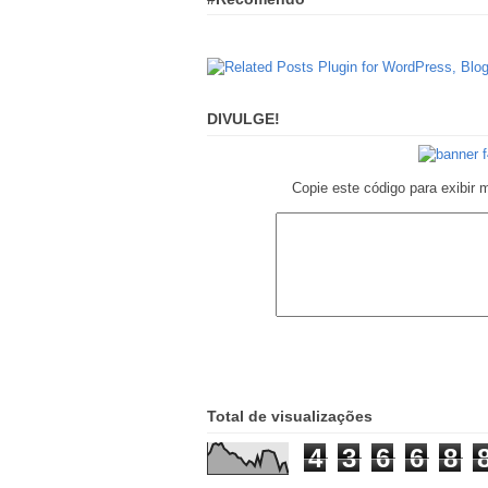
DIVULGE!
Copie este código para exibir 
Total de visualizações
4
3
6
6
8