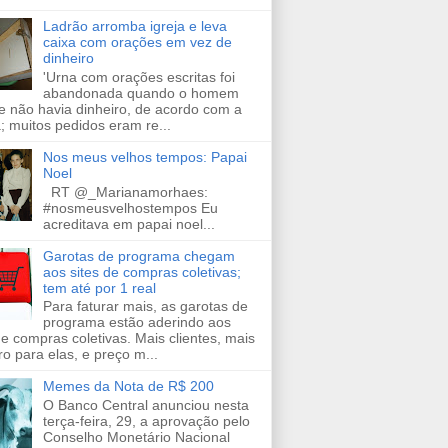
Ladrão arromba igreja e leva
caixa com orações em vez de
dinheiro
'Urna com orações escritas foi
abandonada quando o homem
e não havia dinheiro, de acordo com a
a; muitos pedidos eram re...
Nos meus velhos tempos: Papai
Noel
RT @_Marianamorhaes:
#nosmeusvelhostempos Eu
acreditava em papai noel...
Garotas de programa chegam
aos sites de compras coletivas;
tem até por 1 real
Para faturar mais, as garotas de
programa estão aderindo aos
de compras coletivas. Mais clientes, mais
ro para elas, e preço m...
Memes da Nota de R$ 200
O Banco Central anunciou nesta
terça-feira, 29, a aprovação pelo
Conselho Monetário Nacional