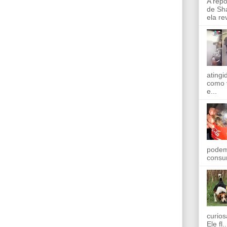
A rep
de Sha
ela re
ating
como 
e...
podem
consu
curios
Ele fl..