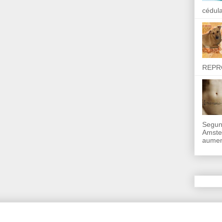
cédula
REPR
Segun
Amste
aumen