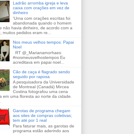
Ladrão arromba igreja e leva
caixa com orações em vez de
dinheiro
'Urna com orações escritas foi
abandonada quando o homem
e não havia dinheiro, de acordo com a
a; muitos pedidos eram re...
Nos meus velhos tempos: Papai
Noel
RT @_Marianamorhaes:
#nosmeusvelhostempos Eu
acreditava em papai noel...
Cão de caça é flagrado sendo
seguido por raposa
A pesquisadora da Universidade
de Montreal (Canadá) Mircea
Costina fotografou uma cena
a em uma floresta ao norte da cidade.
.
Garotas de programa chegam
aos sites de compras coletivas;
tem até por 1 real
Para faturar mais, as garotas de
programa estão aderindo aos