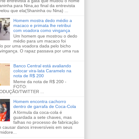
orte entrevista a gata que mudou o nome
ninha para Nina,ao final da entrevista
velou que ela(Shaninha ou Nina) ...
Homem mostra dedo médio a
macaco e primata lhe retribui
com voadora como vingança
Um homem que mostrou o dedo
médio para um macaco foi
ido por uma voadora dada pelo bicho
vingança. O rapaz passava por uma rua
Banco Central está avaliando
colocar vira-lata Caramelo na
nota de R$ 200
Meme da nota de R$ 200 -
FOTO:
ODUÇÃO/TWITTER ...
Homem encontra cachorro
dentro de garrafa de Coca-Cola
A fórmula da coca-cola é
guardada a sete chaves, mas
falhas no processo de fabricação
 causar danos irreversíveis em seus
midore...