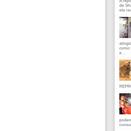
A rep
de Sha
ela re
ating
como 
e...
REPR
podem
consu