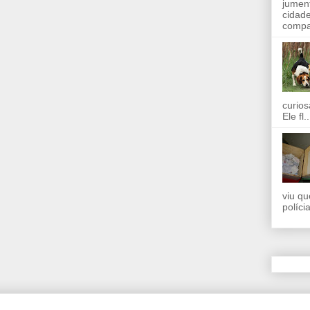
jumen
cidad
compar
curios
Ele fl..
viu qu
políci