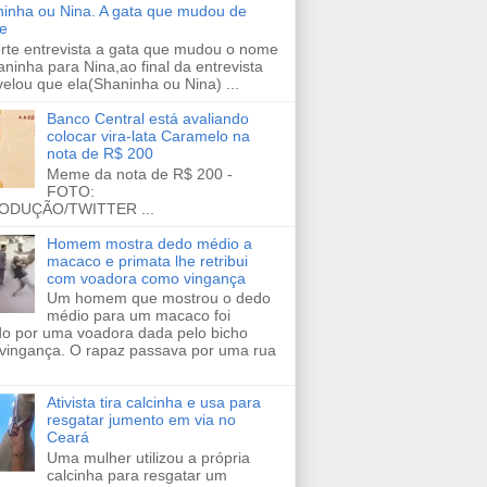
inha ou Nina. A gata que mudou de
e
orte entrevista a gata que mudou o nome
ninha para Nina,ao final da entrevista
velou que ela(Shaninha ou Nina) ...
Banco Central está avaliando
colocar vira-lata Caramelo na
nota de R$ 200
Meme da nota de R$ 200 -
FOTO:
ODUÇÃO/TWITTER ...
Homem mostra dedo médio a
macaco e primata lhe retribui
com voadora como vingança
Um homem que mostrou o dedo
médio para um macaco foi
ido por uma voadora dada pelo bicho
vingança. O rapaz passava por uma rua
Ativista tira calcinha e usa para
resgatar jumento em via no
Ceará
Uma mulher utilizou a própria
calcinha para resgatar um