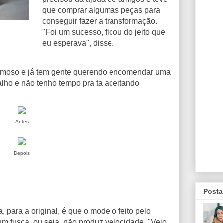
que comprar algumas peças para
conseguir fazer a transformação.
"Foi um sucesso, ficou do jeito que
eu esperava", disse.
famoso e já tem gente querendo encomendar uma
alho e não tenho tempo pra ta aceitando
Antes
Depois
Posta
, para a original, é que o modelo feito pelo
m fusca, ou seja, não produz velocidade. "Vejo