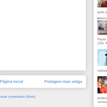
quilo 
Paulo 
(10). A
cédula
Página inicial
Postagem mais antiga
ostar comentários (Atom)
podem
consu