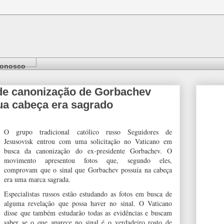
Conosco
ede canonização de Gorbachev
ua cabeça era sagrado
O grupo tradicional católico russo Seguidores de
Jesusovisk entrou com uma solicitação no Vaticano em
busca da canonização do ex-presidente Gorbachev. O
movimento apresentou fotos que, segundo eles,
comprovam que o sinal que Gorbachev possuía na cabeça
era uma marca sagrada.
Especialistas russos estão estudando as fotos em busca de
alguma revelação que possa haver no sinal. O Vaticano
disse que também estudarão todas as evidências e buscam
saber se o que aparece no sinal é o verdadeiro rosto de