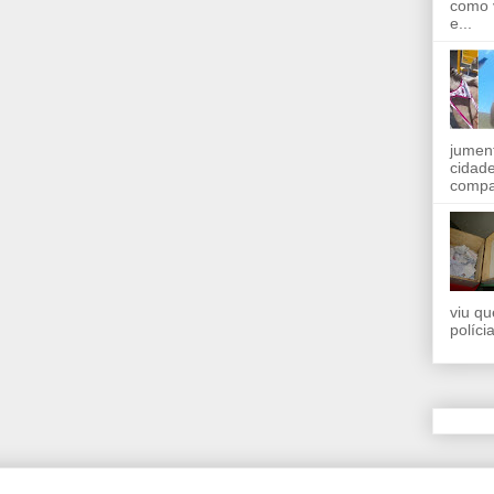
como 
e...
jumen
cidad
compar
viu qu
políci