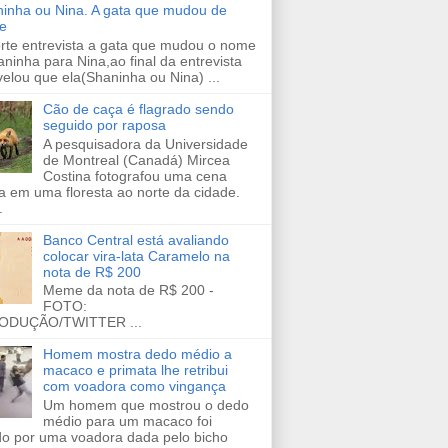
inha ou Nina. A gata que mudou de
e
orte entrevista a gata que mudou o nome
ninha para Nina,ao final da entrevista
velou que ela(Shaninha ou Nina) ...
Cão de caça é flagrado sendo
seguido por raposa
A pesquisadora da Universidade
de Montreal (Canadá) Mircea
Costina fotografou uma cena
a em uma floresta ao norte da cidade.
.
Banco Central está avaliando
colocar vira-lata Caramelo na
nota de R$ 200
Meme da nota de R$ 200 -
FOTO:
ODUÇÃO/TWITTER ...
Homem mostra dedo médio a
macaco e primata lhe retribui
com voadora como vingança
Um homem que mostrou o dedo
médio para um macaco foi
ido por uma voadora dada pelo bicho