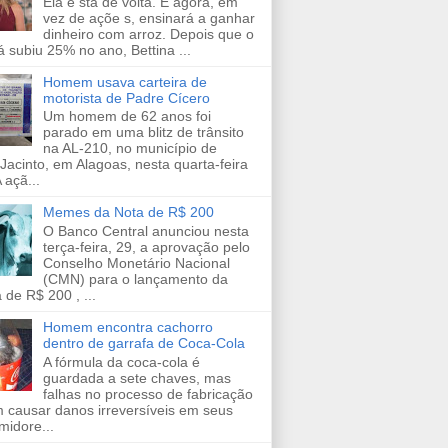
Ela e stá de volta. E agora, em
vez de açõe s, ensinará a ganhar
dinheiro com arroz. Depois que o
já subiu 25% no ano, Bettina ...
Homem usava carteira de
motorista de Padre Cícero
Um homem de 62 anos foi
parado em uma blitz de trânsito
na AL-210, no município de
Jacinto, em Alagoas, nesta quarta-feira
 açã...
Memes da Nota de R$ 200
O Banco Central anunciou nesta
terça-feira, 29, a aprovação pelo
Conselho Monetário Nacional
(CMN) para o lançamento da
 de R$ 200 , ...
Homem encontra cachorro
dentro de garrafa de Coca-Cola
A fórmula da coca-cola é
guardada a sete chaves, mas
falhas no processo de fabricação
 causar danos irreversíveis em seus
midore...