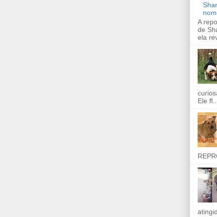
Shan
nom
A rep
de Sha
ela re
curios
Ele fl..
REPR
ating