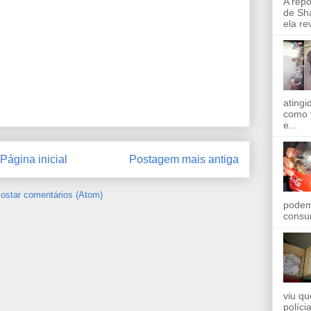
A rep
de Sha
ela re
ating
como 
e...
Página inicial
Postagem mais antiga
ostar comentários (Atom)
podem
consu
viu qu
políci