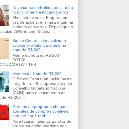
Novo curso de Bettina ensinará a
ficar bilionário estocando arroz
Ela e stá de volta. E agora, em
vez de açõe s, ensinará a ganhar
dinheiro com arroz. Depois que o
já subiu 25% no ano, Bettina ...
Banco Central está avaliando
colocar vira-lata Caramelo na
nota de R$ 200
Meme da nota de R$ 200 -
FOTO:
ODUÇÃO/TWITTER ...
Memes da Nota de R$ 200
O Banco Central anunciou nesta
terça-feira, 29, a aprovação pelo
Conselho Monetário Nacional
(CMN) para o lançamento da
 de R$ 200 , ...
Garotas de programa chegam
aos sites de compras coletivas;
tem até por 1 real
Para faturar mais, as garotas de
programa estão aderindo aos