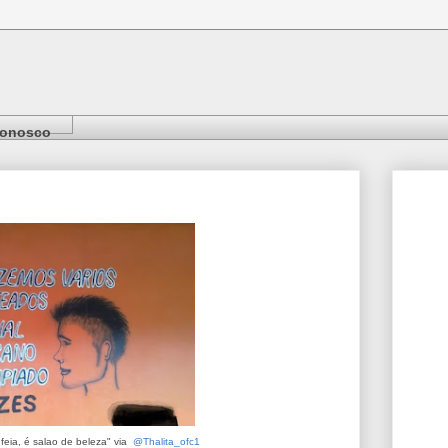
Conosco
eia, é salao de beleza" via
@Thalita_ofc1