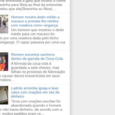
orte entrevista a gata que mudou o nome
ninha para Nina,ao final da entrevista
velou que ela(Shaninha ou Nina) ...
Homem mostra dedo médio a
macaco e primata lhe retribui
com voadora como vingança
Um homem que mostrou o dedo
médio para um macaco foi
ido por uma voadora dada pelo bicho
vingança. O rapaz passava por uma rua
Homem encontra cachorro
dentro de garrafa de Coca-Cola
A fórmula da coca-cola é
guardada a sete chaves, mas
falhas no processo de fabricação
 causar danos irreversíveis em seus
midore...
Ladrão arromba igreja e leva
caixa com orações em vez de
dinheiro
'Urna com orações escritas foi
abandonada quando o homem
e não havia dinheiro, de acordo com a
a; muitos pedidos eram re...