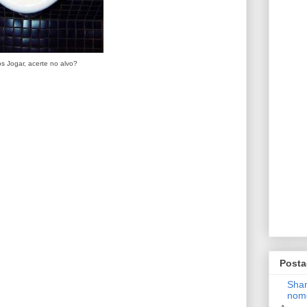
 Jogar, acerte no alvo?
Posta
Shan
nom