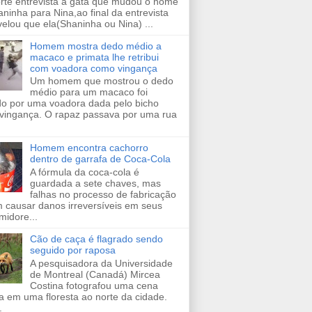
orte entrevista a gata que mudou o nome
ninha para Nina,ao final da entrevista
velou que ela(Shaninha ou Nina) ...
Homem mostra dedo médio a
macaco e primata lhe retribui
com voadora como vingança
Um homem que mostrou o dedo
médio para um macaco foi
ido por uma voadora dada pelo bicho
vingança. O rapaz passava por uma rua
Homem encontra cachorro
dentro de garrafa de Coca-Cola
A fórmula da coca-cola é
guardada a sete chaves, mas
falhas no processo de fabricação
 causar danos irreversíveis em seus
midore...
Cão de caça é flagrado sendo
seguido por raposa
A pesquisadora da Universidade
de Montreal (Canadá) Mircea
Costina fotografou uma cena
a em uma floresta ao norte da cidade.
.