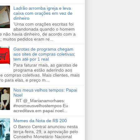
Ladrão arromba igreja e leva
caixa com orações em vez de
dinheiro
'Urna com orações escritas foi
abandonada quando o homem
e não havia dinheiro, de acordo com a
a; muitos pedidos eram re...
Garotas de programa chegam
aos sites de compras coletivas;
tem até por 1 real
Para faturar mais, as garotas de
programa estão aderindo aos
de compras coletivas. Mais clientes, mais
ro para elas, e preço m...
Nos meus velhos tempos: Papai
Noel
RT @_Marianamorhaes:
#nosmeusvelhostempos Eu
acreditava em papai noel...
Memes da Nota de R$ 200
O Banco Central anunciou nesta
terça-feira, 29, a aprovação pelo
Conselho Monetário Nacional