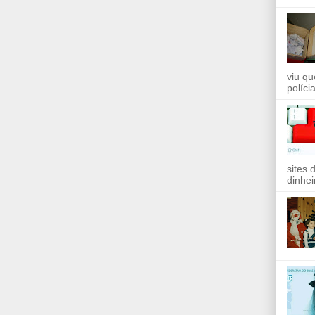
viu qu
políci
sites 
dinhei