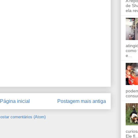
A rep
de Sha
ela re
ating
como 
e...
podem
consu
Página inicial
Postagem mais antiga
ostar comentários (Atom)
curios
Ele fl..