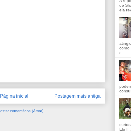
A rep
de Sha
ela re
ating
como 
e...
podem
consu
Página inicial
Postagem mais antiga
ostar comentários (Atom)
curios
Ele fl..