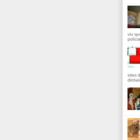
viu qu
políci
sites 
dinhei