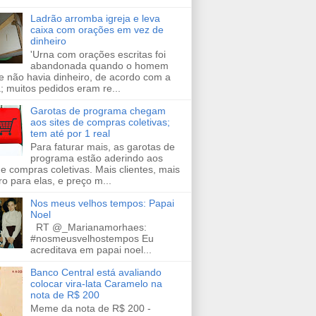
Ladrão arromba igreja e leva
caixa com orações em vez de
dinheiro
'Urna com orações escritas foi
abandonada quando o homem
e não havia dinheiro, de acordo com a
a; muitos pedidos eram re...
Garotas de programa chegam
aos sites de compras coletivas;
tem até por 1 real
Para faturar mais, as garotas de
programa estão aderindo aos
de compras coletivas. Mais clientes, mais
ro para elas, e preço m...
Nos meus velhos tempos: Papai
Noel
RT @_Marianamorhaes:
#nosmeusvelhostempos Eu
acreditava em papai noel...
Banco Central está avaliando
colocar vira-lata Caramelo na
nota de R$ 200
Meme da nota de R$ 200 -