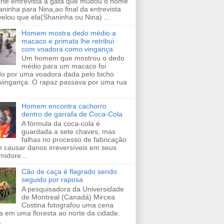
orte entrevista a gata que mudou o nome
ninha para Nina,ao final da entrevista
velou que ela(Shaninha ou Nina) ...
Homem mostra dedo médio a
macaco e primata lhe retribui
com voadora como vingança
Um homem que mostrou o dedo
médio para um macaco foi
ido por uma voadora dada pelo bicho
vingança. O rapaz passava por uma rua
Homem encontra cachorro
dentro de garrafa de Coca-Cola
A fórmula da coca-cola é
guardada a sete chaves, mas
falhas no processo de fabricação
 causar danos irreversíveis em seus
midore...
Cão de caça é flagrado sendo
seguido por raposa
A pesquisadora da Universidade
de Montreal (Canadá) Mircea
Costina fotografou uma cena
a em uma floresta ao norte da cidade.
.