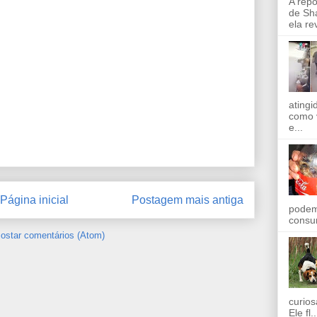
A rep
de Sha
ela re
ating
como 
e...
Página inicial
Postagem mais antiga
podem
consu
ostar comentários (Atom)
curios
Ele fl..