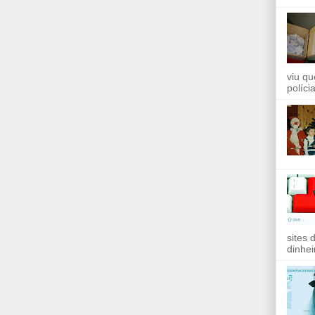
viu qu
políci
sites 
dinhei