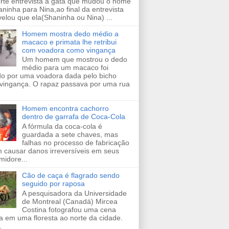
orte entrevista a gata que mudou o nome
ninha para Nina,ao final da entrevista
velou que ela(Shaninha ou Nina) ...
Homem mostra dedo médio a
macaco e primata lhe retribui
com voadora como vingança
Um homem que mostrou o dedo
médio para um macaco foi
ido por uma voadora dada pelo bicho
vingança. O rapaz passava por uma rua
Homem encontra cachorro
dentro de garrafa de Coca-Cola
A fórmula da coca-cola é
guardada a sete chaves, mas
falhas no processo de fabricação
 causar danos irreversíveis em seus
midore...
Cão de caça é flagrado sendo
seguido por raposa
A pesquisadora da Universidade
de Montreal (Canadá) Mircea
Costina fotografou uma cena
a em uma floresta ao norte da cidade.
.