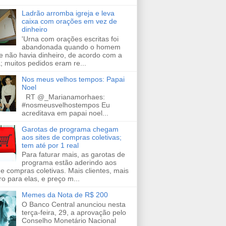
Ladrão arromba igreja e leva
caixa com orações em vez de
dinheiro
'Urna com orações escritas foi
abandonada quando o homem
e não havia dinheiro, de acordo com a
a; muitos pedidos eram re...
Nos meus velhos tempos: Papai
Noel
RT @_Marianamorhaes:
#nosmeusvelhostempos Eu
acreditava em papai noel...
Garotas de programa chegam
aos sites de compras coletivas;
tem até por 1 real
Para faturar mais, as garotas de
programa estão aderindo aos
de compras coletivas. Mais clientes, mais
ro para elas, e preço m...
Memes da Nota de R$ 200
O Banco Central anunciou nesta
terça-feira, 29, a aprovação pelo
Conselho Monetário Nacional