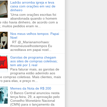
Ladrão arromba igreja e leva
caixa com orações em vez de
dinheiro
'Urna com orações escritas foi
abandonada quando o homem
e não havia dinheiro, de acordo com a
a; muitos pedidos eram re...
Nos meus velhos tempos: Papai
Noel
RT @_Marianamorhaes:
#nosmeusvelhostempos Eu
acreditava em papai noel...
Garotas de programa chegam
aos sites de compras coletivas;
tem até por 1 real
Para faturar mais, as garotas de
programa estão aderindo aos
de compras coletivas. Mais clientes, mais
ro para elas, e preço m...
Memes da Nota de R$ 200
O Banco Central anunciou nesta
terça-feira, 29, a aprovação pelo
Conselho Monetário Nacional
(CMN) para o lançamento da