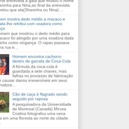
orte entrevista a gata que mudou o nome
ninha para Nina,ao final da entrevista
velou que ela(Shaninha ou Nina) ...
em mostra dedo médio a macaco e
ata lhe retribui com voadora como
nça
mem que mostrou o dedo médio para
caco foi atingido por uma voadora dada
bicho como vingança. O rapaz passava
a rua e...
Homem encontra cachorro
dentro de garrafa de Coca-Cola
A fórmula da coca-cola é
guardada a sete chaves, mas
falhas no processo de fabricação
 causar danos irreversíveis em seus
midore...
Cão de caça é flagrado sendo
seguido por raposa
A pesquisadora da Universidade
de Montreal (Canadá) Mircea
Costina fotografou uma cena
a em uma floresta ao norte da cidade.
.