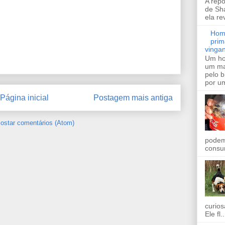
A rep
de Sha
ela re
Hom
prim
vinga
Um ho
um ma
pelo 
por um
Página inicial
Postagem mais antiga
ostar comentários (Atom)
podem
consu
curios
Ele fl..