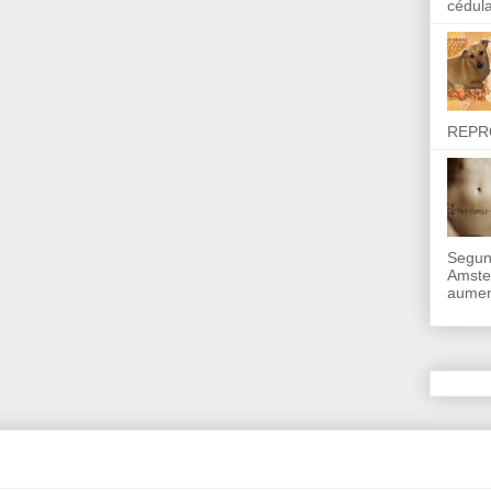
cédula
REPR
Segun
Amste
aumen