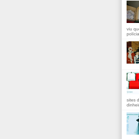
viu qu
políci
sites 
dinhei