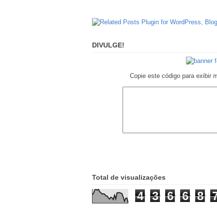
DIVULGE!
Copie este código para exibir 
Total de visualizações
4
3
6
6
8