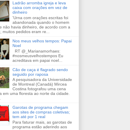
Ladrão arromba igreja e leva
caixa com orações em vez de
dinheiro
'Urna com orações escritas foi
abandonada quando o homem
e não havia dinheiro, de acordo com a
a; muitos pedidos eram re...
Nos meus velhos tempos: Papai
Noel
RT @_Marianamorhaes:
#nosmeusvelhostempos Eu
acreditava em papai noel...
Cão de caça é flagrado sendo
seguido por raposa
A pesquisadora da Universidade
de Montreal (Canadá) Mircea
Costina fotografou uma cena
a em uma floresta ao norte da cidade.
.
Garotas de programa chegam
aos sites de compras coletivas;
tem até por 1 real
Para faturar mais, as garotas de
programa estão aderindo aos