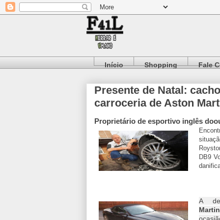
Início
Shopping
Fale 
Presente de Natal: cach
carroceria de Aston Mart
Proprietário de esportivo inglês doo
Encont
situaç
Roysto
DB9 Vo
danific
A des
Marti
ocasi