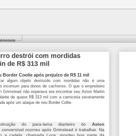
Conosco
orro destrói com mordidas
in de R$ 313 mil
u Border Coolie após prejuízo de R$ 11 mil
rar algum objeto destruído com mordidas não é uma
ão incomum para donos de cachorros. O que o empreiteiro
n Grimstead não esperava era encontrar seu Aston Martin
lante de quase R$ 313 mil com a carroceria severamente
ada após um ataque de seu Border Collie.
truição do para-lama dianteiro do
Aston
n
conversível ocorreu após Grimstead ir trabalhar. Na
ão a cadela, chamada Luce, mordeu boa parte da