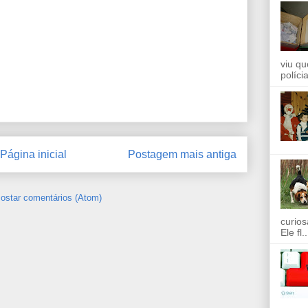
viu qu
políci
Página inicial
Postagem mais antiga
ostar comentários (Atom)
curios
Ele fl..