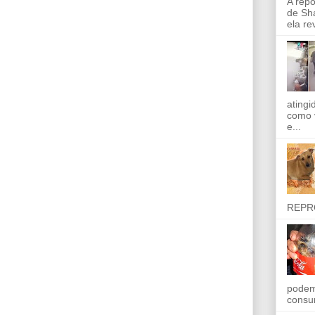
A rep
de Sha
ela re
ating
como 
e...
REPR
podem
consu