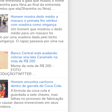
orte entrevista a gata que mudou o nome
ninha para Nina,ao final da entrevista
velou que ela(Shaninha ou Nina) ...
Homem mostra dedo médio a
macaco e primata lhe retribui
com voadora como vingança
Um homem que mostrou o dedo
médio para um macaco foi
ido por uma voadora dada pelo bicho
vingança. O rapaz passava por uma rua
Banco Central está avaliando
colocar vira-lata Caramelo na
nota de R$ 200
Meme da nota de R$ 200 -
FOTO:
ODUÇÃO/TWITTER ...
Homem encontra cachorro
dentro de garrafa de Coca-Cola
A fórmula da coca-cola é
guardada a sete chaves, mas
falhas no processo de fabricação
 causar danos irreversíveis em seus
midore...