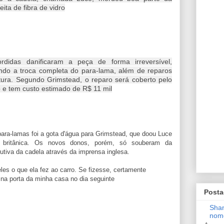
eita de fibra de vidro
rdidas danificaram a peça de forma irreversível,
ndo a troca completa do para-lama, além de reparos
tura. Segundo Grimstead, o reparo será coberto pelo
 e tem custo estimado de R$ 11 mil
para-lamas foi a gota d'água para Grimstead, que doou Luce
a britânica. Os novos donos, porém, só souberam da
utiva da cadela através da imprensa inglesa.
les o que ela fez ao carro. Se fizesse, certamente
 na porta da minha casa no dia seguinte
Posta
Shan
nom