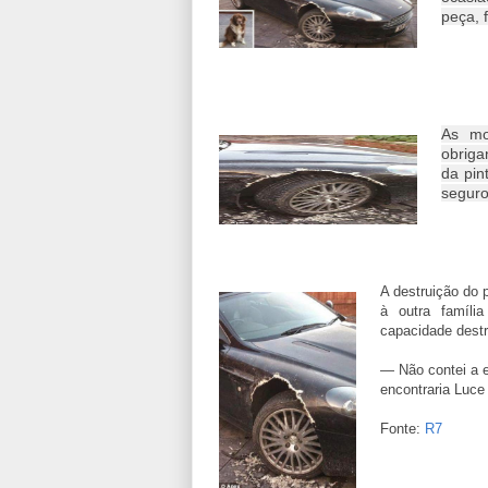
peça, f
As mo
obriga
da pin
seguro
A destruição do 
à outra famíli
capacidade destr
— Não contei a e
encontraria Luce
Fonte:
R7