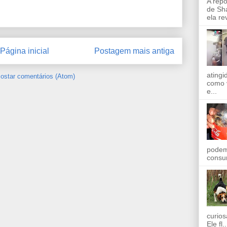
A rep
de Sha
ela re
Página inicial
Postagem mais antiga
ating
ostar comentários (Atom)
como 
e...
podem
consu
curios
Ele fl..