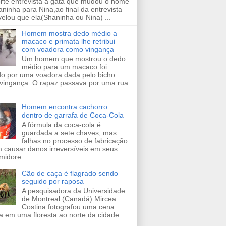
orte entrevista a gata que mudou o nome
ninha para Nina,ao final da entrevista
velou que ela(Shaninha ou Nina) ...
Homem mostra dedo médio a
macaco e primata lhe retribui
com voadora como vingança
Um homem que mostrou o dedo
médio para um macaco foi
ido por uma voadora dada pelo bicho
vingança. O rapaz passava por uma rua
Homem encontra cachorro
dentro de garrafa de Coca-Cola
A fórmula da coca-cola é
guardada a sete chaves, mas
falhas no processo de fabricação
 causar danos irreversíveis em seus
midore...
Cão de caça é flagrado sendo
seguido por raposa
A pesquisadora da Universidade
de Montreal (Canadá) Mircea
Costina fotografou uma cena
a em uma floresta ao norte da cidade.
.