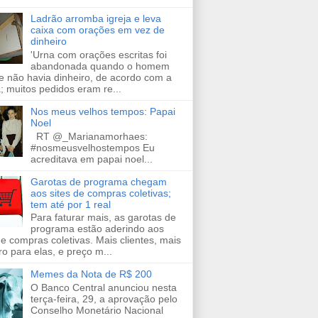
Ladrão arromba igreja e leva
caixa com orações em vez de
dinheiro
'Urna com orações escritas foi
abandonada quando o homem
e não havia dinheiro, de acordo com a
a; muitos pedidos eram re...
Nos meus velhos tempos: Papai
Noel
RT @_Marianamorhaes:
#nosmeusvelhostempos Eu
acreditava em papai noel...
Garotas de programa chegam
aos sites de compras coletivas;
tem até por 1 real
Para faturar mais, as garotas de
programa estão aderindo aos
de compras coletivas. Mais clientes, mais
ro para elas, e preço m...
Memes da Nota de R$ 200
O Banco Central anunciou nesta
terça-feira, 29, a aprovação pelo
Conselho Monetário Nacional