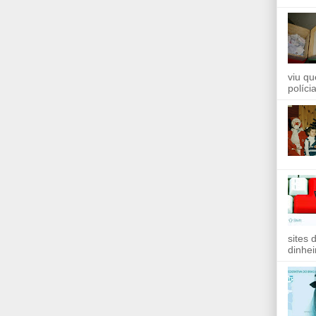
viu qu
políci
sites 
dinhei