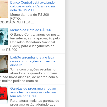
Banco Central está avaliando
colocar vira-lata Caramelo na
nota de R$ 200
Meme da nota de R$ 200 -
FOTO:
ODUÇÃO/TWITTER ...
Memes da Nota de R$ 200
O Banco Central anunciou nesta
terça-feira, 29, a aprovação pelo
Conselho Monetário Nacional
(CMN) para o lançamento da
 de R$ 200 , ...
Ladrão arromba igreja e leva
caixa com orações em vez de
dinheiro
'Urna com orações escritas foi
abandonada quando o homem
e não havia dinheiro, de acordo com a
a; muitos pedidos eram re...
Garotas de programa chegam
aos sites de compras coletivas;
tem até por 1 real
Para faturar mais, as garotas de
programa estão aderindo aos