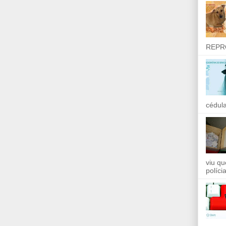
REPR
cédula
viu qu
políci