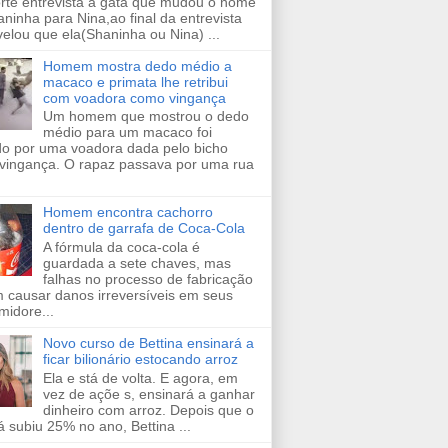
orte entrevista a gata que mudou o nome
ninha para Nina,ao final da entrevista
velou que ela(Shaninha ou Nina) ...
Homem mostra dedo médio a
macaco e primata lhe retribui
com voadora como vingança
Um homem que mostrou o dedo
médio para um macaco foi
ido por uma voadora dada pelo bicho
vingança. O rapaz passava por uma rua
Homem encontra cachorro
dentro de garrafa de Coca-Cola
A fórmula da coca-cola é
guardada a sete chaves, mas
falhas no processo de fabricação
 causar danos irreversíveis em seus
midore...
Novo curso de Bettina ensinará a
ficar bilionário estocando arroz
Ela e stá de volta. E agora, em
vez de açõe s, ensinará a ganhar
dinheiro com arroz. Depois que o
já subiu 25% no ano, Bettina ...