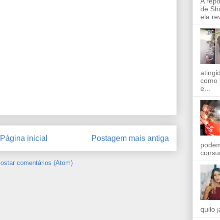
A rep
de Sha
ela re
ating
como 
e...
Página inicial
Postagem mais antiga
podem
consu
ostar comentários (Atom)
quilo 