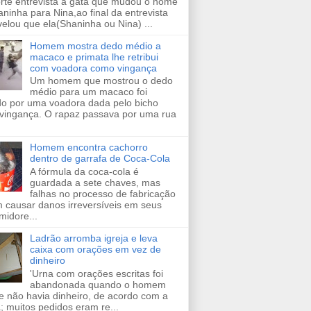
orte entrevista a gata que mudou o nome
ninha para Nina,ao final da entrevista
velou que ela(Shaninha ou Nina) ...
Homem mostra dedo médio a
macaco e primata lhe retribui
com voadora como vingança
Um homem que mostrou o dedo
médio para um macaco foi
ido por uma voadora dada pelo bicho
vingança. O rapaz passava por uma rua
Homem encontra cachorro
dentro de garrafa de Coca-Cola
A fórmula da coca-cola é
guardada a sete chaves, mas
falhas no processo de fabricação
 causar danos irreversíveis em seus
midore...
Ladrão arromba igreja e leva
caixa com orações em vez de
dinheiro
'Urna com orações escritas foi
abandonada quando o homem
e não havia dinheiro, de acordo com a
a; muitos pedidos eram re...