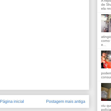
A rep
de Sha
ela re
ating
como 
e...
podem
consu
Página inicial
Postagem mais antiga
viu qu
políci