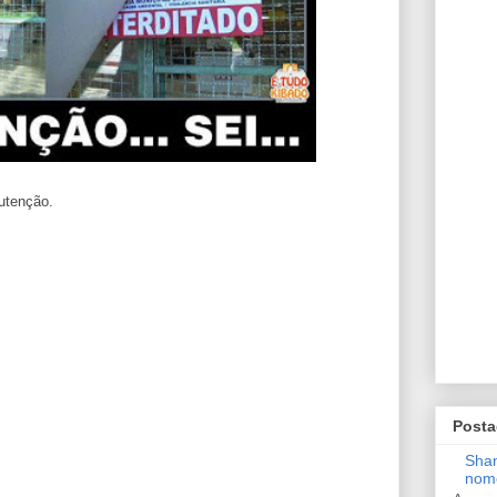
utenção.
Posta
Shan
nom