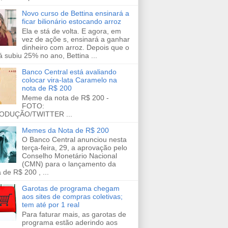
Novo curso de Bettina ensinará a
ficar bilionário estocando arroz
Ela e stá de volta. E agora, em
vez de açõe s, ensinará a ganhar
dinheiro com arroz. Depois que o
já subiu 25% no ano, Bettina ...
Banco Central está avaliando
colocar vira-lata Caramelo na
nota de R$ 200
Meme da nota de R$ 200 -
FOTO:
ODUÇÃO/TWITTER ...
Memes da Nota de R$ 200
O Banco Central anunciou nesta
terça-feira, 29, a aprovação pelo
Conselho Monetário Nacional
(CMN) para o lançamento da
 de R$ 200 , ...
Garotas de programa chegam
aos sites de compras coletivas;
tem até por 1 real
Para faturar mais, as garotas de
programa estão aderindo aos