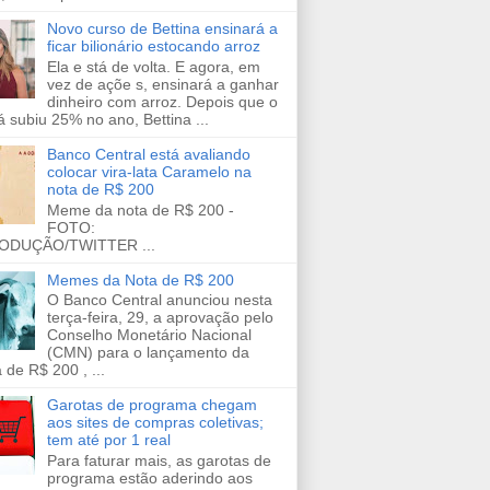
Novo curso de Bettina ensinará a
ficar bilionário estocando arroz
Ela e stá de volta. E agora, em
vez de açõe s, ensinará a ganhar
dinheiro com arroz. Depois que o
já subiu 25% no ano, Bettina ...
Banco Central está avaliando
colocar vira-lata Caramelo na
nota de R$ 200
Meme da nota de R$ 200 -
FOTO:
ODUÇÃO/TWITTER ...
Memes da Nota de R$ 200
O Banco Central anunciou nesta
terça-feira, 29, a aprovação pelo
Conselho Monetário Nacional
(CMN) para o lançamento da
 de R$ 200 , ...
Garotas de programa chegam
aos sites de compras coletivas;
tem até por 1 real
Para faturar mais, as garotas de
programa estão aderindo aos