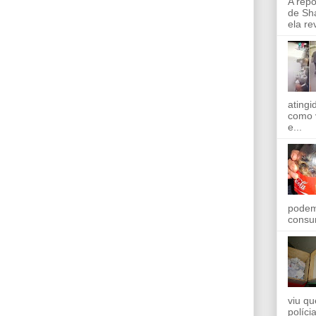
A rep
de Sha
ela re
ating
como 
e...
podem
consu
viu qu
políci