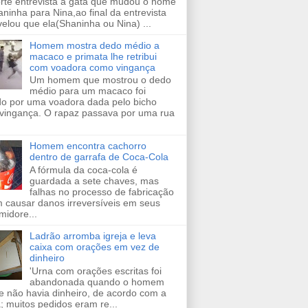
orte entrevista a gata que mudou o nome
ninha para Nina,ao final da entrevista
velou que ela(Shaninha ou Nina) ...
Homem mostra dedo médio a
macaco e primata lhe retribui
com voadora como vingança
Um homem que mostrou o dedo
médio para um macaco foi
ido por uma voadora dada pelo bicho
vingança. O rapaz passava por uma rua
Homem encontra cachorro
dentro de garrafa de Coca-Cola
A fórmula da coca-cola é
guardada a sete chaves, mas
falhas no processo de fabricação
 causar danos irreversíveis em seus
midore...
Ladrão arromba igreja e leva
caixa com orações em vez de
dinheiro
'Urna com orações escritas foi
abandonada quando o homem
e não havia dinheiro, de acordo com a
a; muitos pedidos eram re...