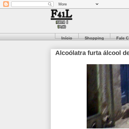
Início
Shopping
Fale 
Alcoólatra furta álcool d