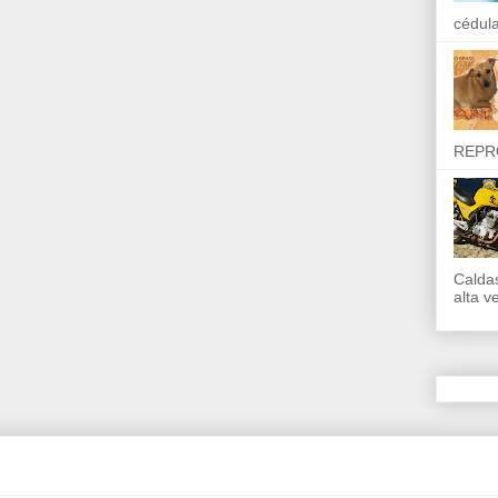
cédula
REPR
Calda
alta v