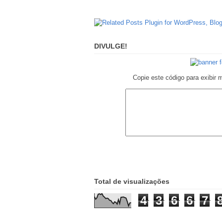
DIVULGE!
Copie este código para exibir 
Total de visualizações
4
3
6
6
7