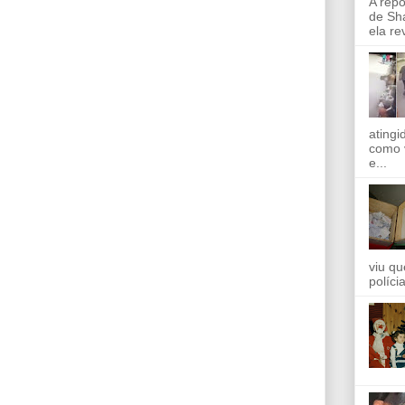
A rep
de Sha
ela re
ating
como 
e...
viu qu
políci