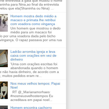
orte entrevista a gata que mudou o nome
ninha para Nina,ao final da entrevista
velou que ela(Shaninha ou Nina) ...
Homem mostra dedo médio a
macaco e primata lhe retribui
com voadora como vingança
Um homem que mostrou o dedo
médio para um macaco foi
ido por uma voadora dada pelo bicho
vingança. O rapaz passava por uma rua
Ladrão arromba igreja e leva
caixa com orações em vez de
dinheiro
'Urna com orações escritas foi
abandonada quando o homem
e não havia dinheiro, de acordo com a
a; muitos pedidos eram re...
Nos meus velhos tempos: Papai
Noel
RT @_Marianamorhaes:
#nosmeusvelhostempos Eu
acreditava em papai noel...
Homem encontra cachorro