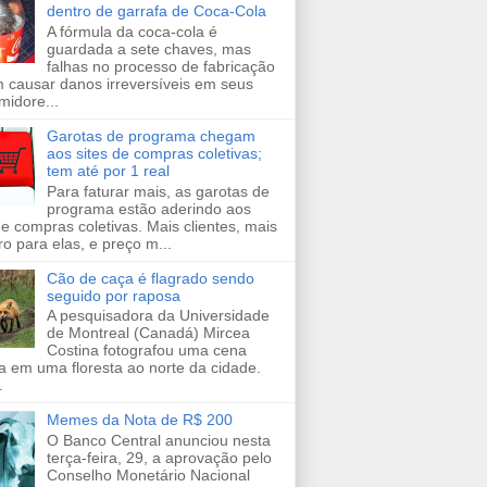
dentro de garrafa de Coca-Cola
A fórmula da coca-cola é
guardada a sete chaves, mas
falhas no processo de fabricação
 causar danos irreversíveis em seus
midore...
Garotas de programa chegam
aos sites de compras coletivas;
tem até por 1 real
Para faturar mais, as garotas de
programa estão aderindo aos
de compras coletivas. Mais clientes, mais
ro para elas, e preço m...
Cão de caça é flagrado sendo
seguido por raposa
A pesquisadora da Universidade
de Montreal (Canadá) Mircea
Costina fotografou uma cena
a em uma floresta ao norte da cidade.
.
Memes da Nota de R$ 200
O Banco Central anunciou nesta
terça-feira, 29, a aprovação pelo
Conselho Monetário Nacional