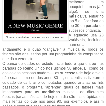
melhorar um
pouquinho, mas já é
algo), se uma
música
vai entrar no
top 5 ou ficar fora do
top 30 da
parada
de
sucessos britânica.
A equação usa
23
Nossa, cientistas, assim vocês me matam.
variáveis
, incluindo
harmonia,
andamento e o quão “dançável” a música é. Todos os
fatores são analisados por um programinha de computador,
que dá o veredicto.
O banco de dados do estudo inclui tudo o que entrou nas
paradas do Reino Unido nos últimos
50 anos
. E, como os
gostos das pessoas mudam — os
sucessos
de hoje em dia
não soam como os dos anos 80 —, os cientistas tiveram o
cuidado de calibrar o computador: quando analisa os hits
passados, o programa “aprende” quais os fatores mais
importantes para as
modinhas
musicais de diferentes
épocas (se as músicas de hoje em dia são mais rápidas ou
mais lentas do que nos anos 90, por exemplo), e assim