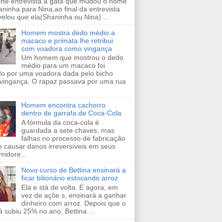
orte entrevista a gata que mudou o nome
ninha para Nina,ao final da entrevista
velou que ela(Shaninha ou Nina) ...
Homem mostra dedo médio a
macaco e primata lhe retribui
com voadora como vingança
Um homem que mostrou o dedo
médio para um macaco foi
ido por uma voadora dada pelo bicho
vingança. O rapaz passava por uma rua
Homem encontra cachorro
dentro de garrafa de Coca-Cola
A fórmula da coca-cola é
guardada a sete chaves, mas
falhas no processo de fabricação
 causar danos irreversíveis em seus
midore...
Novo curso de Bettina ensinará a
ficar bilionário estocando arroz
Ela e stá de volta. E agora, em
vez de açõe s, ensinará a ganhar
dinheiro com arroz. Depois que o
já subiu 25% no ano, Bettina ...