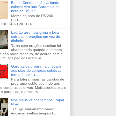
Banco Central está avaliando
colocar vira-lata Caramelo na
nota de R$ 200
Meme da nota de R$ 200 -
FOTO:
ODUÇÃO/TWITTER ...
Ladrão arromba igreja e leva
caixa com orações em vez de
dinheiro
'Urna com orações escritas foi
abandonada quando o homem
e não havia dinheiro, de acordo com a
a; muitos pedidos eram re...
Garotas de programa chegam
aos sites de compras coletivas;
tem até por 1 real
Para faturar mais, as garotas de
programa estão aderindo aos
de compras coletivas. Mais clientes, mais
ro para elas, e preço m...
Nos meus velhos tempos: Papai
Noel
RT @_Marianamorhaes:
#nosmeusvelhostempos Eu