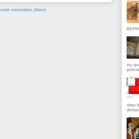
ostar comentários (Atom)
REPR
viu qu
políci
sites 
dinhei