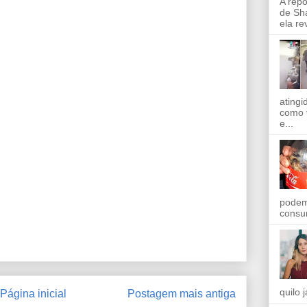
A rep
de Sha
ela re
ating
como 
e...
podem
consu
quilo 
Página inicial
Postagem mais antiga