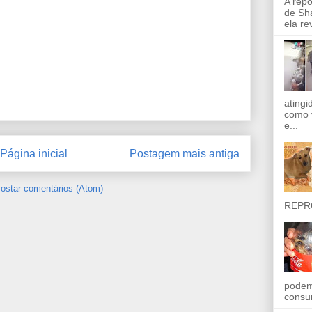
A rep
de Sha
ela re
ating
como 
e...
Página inicial
Postagem mais antiga
ostar comentários (Atom)
REPR
podem
consu