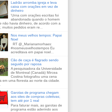
Ladrão arromba igreja e leva
caixa com orações em vez de
dinheiro
'Urna com orações escritas foi
abandonada quando o homem
e não havia dinheiro, de acordo com a
a; muitos pedidos eram re...
Nos meus velhos tempos: Papai
Noel
RT @_Marianamorhaes:
#nosmeusvelhostempos Eu
acreditava em papai noel...
Cão de caça é flagrado sendo
seguido por raposa
A pesquisadora da Universidade
de Montreal (Canadá) Mircea
Costina fotografou uma cena
a em uma floresta ao norte da cidade.
.
Garotas de programa chegam
aos sites de compras coletivas;
tem até por 1 real
Para faturar mais, as garotas de
programa estão aderindo aos