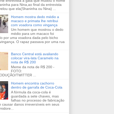
orte entrevista a gata que mudou o nome
ninha para Nina,ao final da entrevista
velou que ela(Shaninha ou Nina) ...
Homem mostra dedo médio a
macaco e primata lhe retribui
com voadora como vingança
Um homem que mostrou o dedo
médio para um macaco foi
ido por uma voadora dada pelo bicho
vingança. O rapaz passava por uma rua
Banco Central está avaliando
colocar vira-lata Caramelo na
nota de R$ 200
Meme da nota de R$ 200 -
FOTO:
ODUÇÃO/TWITTER ...
Homem encontra cachorro
dentro de garrafa de Coca-Cola
A fórmula da coca-cola é
guardada a sete chaves, mas
falhas no processo de fabricação
 causar danos irreversíveis em seus
midore...