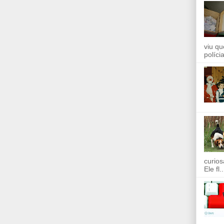
viu qu
políci
curios
Ele fl..