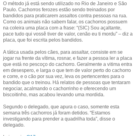
O método já está sendo utilizado no Rio de Janeiro e São
Paulo. Cachorros ferozes estão sendo treinados por
bandidos para praticarem assaltos contra pessoas na rua.
Como os animais não sabem falar, os cachorros possuem
na coleira uma placa com a frase: “(SIC) Sou açaltante,
pace tudo qui vossê tiver de valor, cenão eu ti mordu” – diz a
placa, que foi escrita pelos bandidos.
A tática usada pelos cães, para assaltar, consiste em se
jogar na frente da vítima, rosnar, e fazer a pessoa ler a placa
que está no pescoço do cachorro. Geralmente a vitima entra
em desespero, e larga o que tem de valor perto do cachorro
e corre, e o cão por sua vez, leva os pertencentes para o
bandido que o treinou. Há relatos de pessoas que tentaram
negociar, acalmando o cachorrinho e oferecendo um
biscoitinho, mas acabou levando uma mordida.
Segundo o delegado, que apura o caso, somente esta
semana três cachorros já foram detidos. “Estamos
investigando para prender a quadrilha toda”, disse o
delegado.