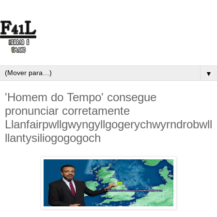
▼
'Homem do Tempo' consegue
pronunciar corretamente
Llanfairpwllgwyngyllgogerychwyrndrobwll
llantysiliogogogoch