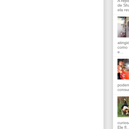
A rep
de Sha
ela re
ating
como 
e...
podem
consu
curios
Ele fl..