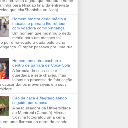
orte entrevista a gata que mudou o nome
ninha para Nina,ao final da entrevista
velou que ela(Shaninha ou Nina) ...
Homem mostra dedo médio a
macaco e primata lhe retribui
com voadora como vingança
Um homem que mostrou o dedo
médio para um macaco foi
ido por uma voadora dada pelo bicho
vingança. O rapaz passava por uma rua
Homem encontra cachorro
dentro de garrafa de Coca-Cola
A fórmula da coca-cola é
guardada a sete chaves, mas
falhas no processo de fabricação
 causar danos irreversíveis em seus
midore...
Cão de caça é flagrado sendo
seguido por raposa
A pesquisadora da Universidade
de Montreal (Canadá) Mircea
Costina fotografou uma cena
a em uma floresta ao norte da cidade.
.