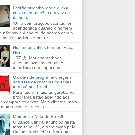
Ladrão arromba igreja e leva
caixa com orações em vez de
dinheiro
'Urna com orações escritas foi
abandonada quando o homem
e não havia dinheiro, de acordo com a
a; muitos pedidos eram re...
Nos meus velhos tempos: Papai
Noel
RT @_Marianamorhaes:
#nosmeusvelhostempos Eu
acreditava em papai noel...
Garotas de programa chegam
aos sites de compras coletivas;
tem até por 1 real
Para faturar mais, as garotas de
programa estão aderindo aos
de compras coletivas. Mais clientes, mais
ro para elas, e preço m...
Memes da Nota de R$ 200
O Banco Central anunciou nesta
terça-feira, 29, a aprovação pelo
Conselho Monetário Nacional